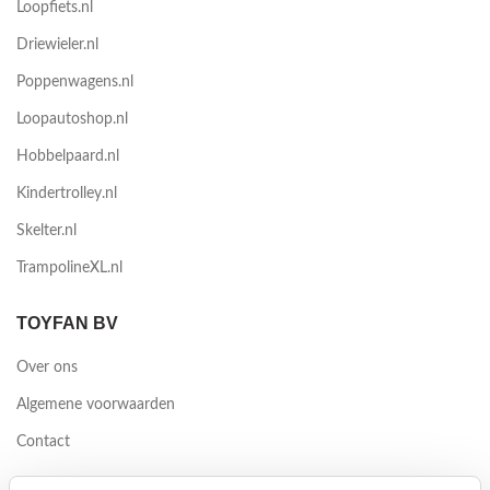
Loopfiets.nl
Driewieler.nl
Poppenwagens.nl
Loopautoshop.nl
Hobbelpaard.nl
Kindertrolley.nl
Skelter.nl
TrampolineXL.nl
TOYFAN BV
Over ons
Algemene voorwaarden
Contact
Waterwinweg 9