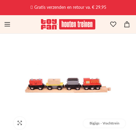
Gratis verzenden en retour va. € 29,95
Afbeelding vergroten
Bigjigs - Vrachttrein