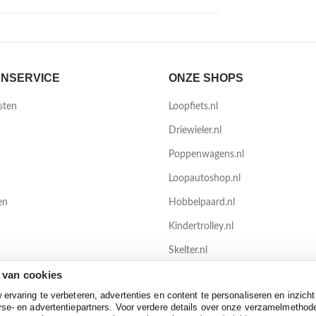
NSERVICE
ONZE SHOPS
sten
Loopfiets.nl
Driewieler.nl
Poppenwagens.nl
Loopautoshop.nl
en
Hobbelpaard.nl
Kindertrolley.nl
Skelter.nl
 van cookies
TrampolineXL.nl
rvaring te verbeteren, advertenties en content te personaliseren en inzicht
se- en advertentiepartners. Voor verdere details over onze verzamelmethod