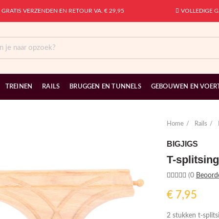
GRATIS VERZENDEN EN RETOUR VA. € 29,95
VOLLEDIGE G
TREINEN
RAILS
BRUGGEN EN TUNNELS
GEBOUWEN EN VOER
Home
Rails
BIGJIGS
T-splitsin
(0
Beoord
€
7,95
2 stukken t-splits