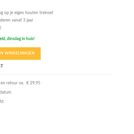
ng op je eigen houten treinset
nderen vanaf 3 jaar
)
ld, dinsdag in huis!
IN WINKELWAGEN
ST
 en retour va. € 29,95
rdatum
ht