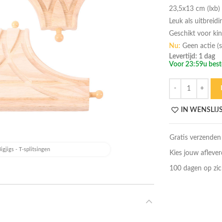
23,5x13 cm (lxb)
Leuk als uitbreidi
Geschikt voor ki
Nu:
Geen actie (s
Levertijd: 1 dag
Voor 23:59u beste
Hoeveelheid
IN WENSLIJ
Gratis verzenden
igjigs - T-splitsingen
Kies jouw afleve
100 dagen op zic