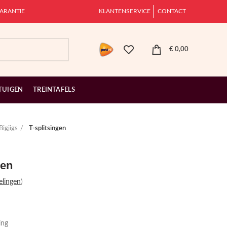
ARANTIE
KLANTENSERVICE
CONTACT
€
0,00
TUIGEN
TREINTAFELS
Bigjigs
T-splitsingen
gen
elingen
)
ing