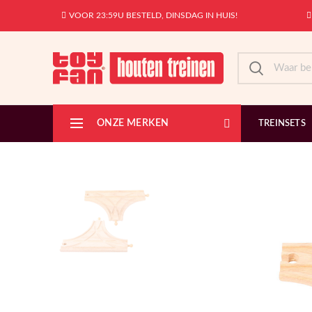
VOOR 23:59U BESTELD, DINSDAG IN HUIS!
ONZE MERKEN
TREINSETS