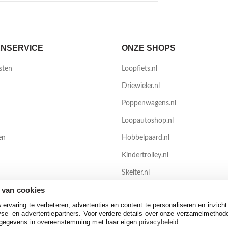
NSERVICE
ONZE SHOPS
sten
Loopfiets.nl
Driewieler.nl
Poppenwagens.nl
Loopautoshop.nl
en
Hobbelpaard.nl
Kindertrolley.nl
Skelter.nl
 van cookies
TrampolineXL.nl
rvaring te verbeteren, advertenties en content te personaliseren en inzicht
se- en advertentiepartners. Voor verdere details over onze verzamelmethod
 gegevens in overeenstemming met haar eigen
privacybeleid