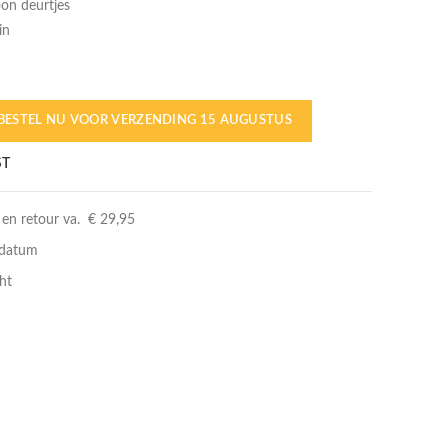
on deurtjes
in
n
BESTEL NU VOOR VERZENDING 15 AUGUSTUS
ST
 en retour va. € 29,95
rdatum
ht
Leuke toevoeging aan de treinset