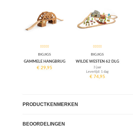
BIGJIGS
BIGJIGS
GAMMELE HANGBRUG
WILDE WESTEN 62 DLG
€
29,95
3 jaar
Levertijd: 1 dag
€
74,95
PRODUCTKENMERKEN
BEOORDELINGEN