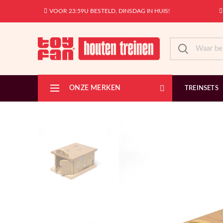
VOOR 23:59U BESTELD, DINSDAG IN HUIS!
ONZE MERKEN
TREINSETS