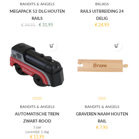
BANDITS & ANGELS
BIGJIGS
MEGAPACK 52 DLG HOUTEN
RAILS UITBREIDING 24
RAILS
DELIG
€
31,95
€
24,95
€
34,95
BANDITS & ANGELS
BANDITS & ANGELS
AUTOMATISCHE TREIN
GRAVEREN NAAM HOUTEN
ZWART-ROOD
RAIL
3 jaar
€
7,95
Levertijd: 1 dag
€
11,95