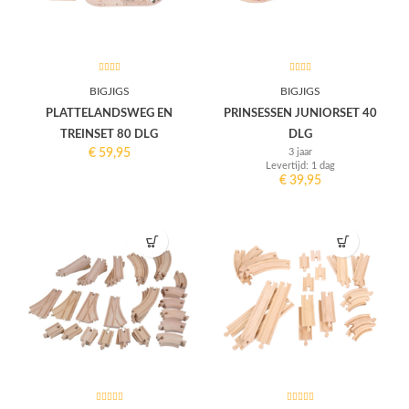
BIGJIGS
BIGJIGS
PLATTELANDSWEG EN
PRINSESSEN JUNIORSET 40
TREINSET 80 DLG
DLG
€
59,95
3 jaar
Levertijd: 1 dag
€
39,95