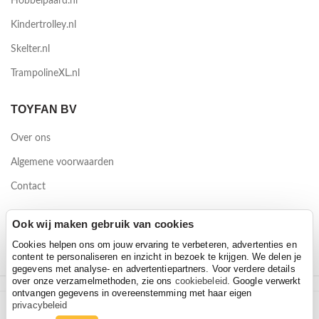
Hobbelpaard.nl
Kindertrolley.nl
Skelter.nl
TrampolineXL.nl
TOYFAN BV
Over ons
Algemene voorwaarden
Contact
Waterwinweg 9
Ook wij maken gebruik van cookies
7572 PD Oldenzaal
Cookies helpen ons om jouw ervaring te verbeteren, advertenties en
content te personaliseren en inzicht in bezoek te krijgen. We delen je
gegevens met analyse- en advertentiepartners. Voor verdere details
over onze verzamelmethoden, zie ons
cookiebeleid
. Google verwerkt
ontvangen gegevens in overeenstemming met haar eigen
2026 Toyfan BV
privacybeleid
Bigjigs Dubbelbaans spoortunnel
Bigjigs Dubbelbaans spoortunnel